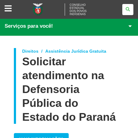
CONSELHO
CONSELHO
ESTADUAL
ESTADUAL
DOS POVOS
DOS
INDÍGENAS
POVOS
INDÍGENAS
Serviços para você!
Direitos
Assistência Jurídica Gratuita
Solicitar
atendimento na
Defensoria
Pública do
Estado do Paraná