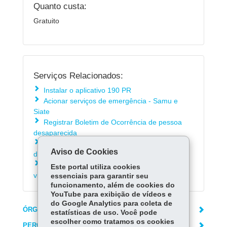
Quanto custa:
Gratuito
Serviços Relacionados:
Instalar o aplicativo 190 PR
Acionar serviços de emergência - Samu e
Siate
Registrar Boletim de Ocorrência de pessoa
desaparecida
Registrar Boletim de Ocorrência de violência
Aviso de Cookies
doméstica e familiar contra mulher
Acionar Botão do Pânico virtual - vítimas de
Este portal utiliza cookies
violência doméstica
essenciais para garantir seu
funcionamento, além de cookies do
YouTube para exibição de vídeos e
do Google Analytics para coleta de
ÓRGÃO RESPONSÁVEL
estatísticas de uso. Você pode
escolher como tratamos os cookies
PERGUNTAS FREQUENTES