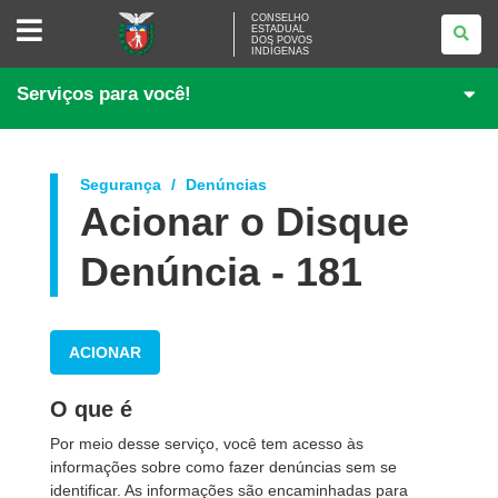
CONSELHO
CONSELHO
ESTADUAL
ESTADUAL
DOS POVOS
DOS
INDÍGENAS
POVOS
INDÍGENAS
Serviços para você!
Segurança
Denúncias
Acionar o Disque
Denúncia - 181
ACIONAR
O que é
Por meio desse serviço, você tem acesso às
informações sobre como fazer
denúncias sem se
identificar. As informações são encaminhadas para