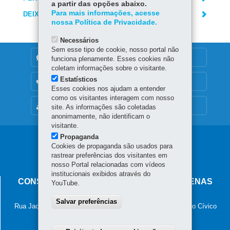
a partir das opções abaixo.
Para mais informações, acesse
DEIXE SUA OPINIÃO
nossa Política de Privacidade.
Necessários
Sem esse tipo de cookie, nosso portal não
DENUNCIE CORRUPÇÃO
funciona plenamente. Esses cookies não
coletam informações sobre o visitante.
Estatísticos
OUVIDORIA
Esses cookies nos ajudam a entender
como os visitantes interagem com nosso
MAPA DO SITE
site. As informações são coletadas
anonimamente, não identificam o
visitante.
Propaganda
Navegação
Cookies de propaganda são usados para
rastrear preferências dos visitantes em
principal
nosso Portal relacionadas com vídeos
institucionais exibidos através do
CONSELHO ESTADUAL DOS POVOS INDÍGENAS
YouTube.
Palácio das Araucárias
Salvar preferências
Rua Jacy Loureiro de Campos, s/n - 2º Andar - Ala A - Centro Cívico
80530-915
-
Curitiba
-
PR
MAPA
41 4009-3600