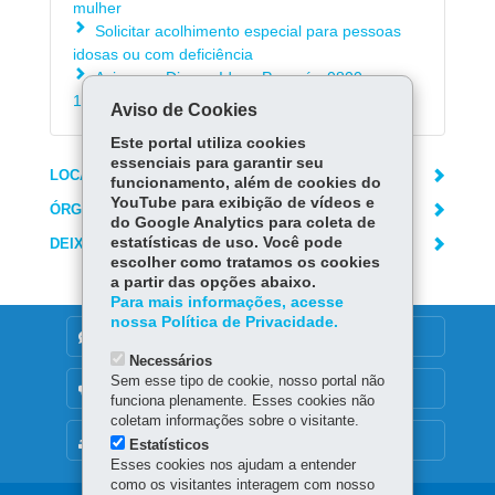
mulher
Solicitar acolhimento especial para pessoas
idosas ou com deficiência
Acionar o Disque Idoso Paraná - 0800-
1410001
Aviso de Cookies
Este portal utiliza cookies
essenciais para garantir seu
LOCAIS DE ATENDIMENTO
funcionamento, além de cookies do
YouTube para exibição de vídeos e
ÓRGÃO RESPONSÁVEL
do Google Analytics para coleta de
estatísticas de uso. Você pode
DEIXE SUA OPINIÃO
escolher como tratamos os cookies
a partir das opções abaixo.
Para mais informações, acesse
nossa Política de Privacidade.
DENUNCIE CORRUPÇÃO
Necessários
Sem esse tipo de cookie, nosso portal não
OUVIDORIA
funciona plenamente. Esses cookies não
coletam informações sobre o visitante.
MAPA DO SITE
Estatísticos
Esses cookies nos ajudam a entender
como os visitantes interagem com nosso