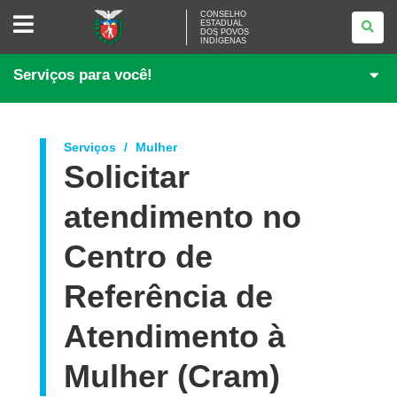
CONSELHO
CONSELHO
ESTADUAL
ESTADUAL
DOS POVOS
DOS
INDÍGENAS
POVOS
INDÍGENAS
Serviços para você!
Serviços
Mulher
Solicitar
atendimento no
Centro de
Referência de
Atendimento à
Mulher (Cram)